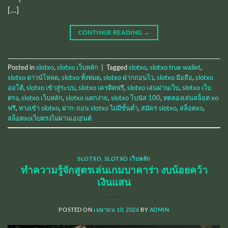
[…]
CONTINUE READING
→
Posted in
slotxo
,
slotxo เว็บหลัก
|
Tagged
slotxo
,
slotxo true wallet
,
slotxo ดาวน์โหลด
,
slotxo ทั้งหมด
,
slotxo ฝากถอนไว
,
slotxo มือถือ
,
slotxo
ออโต้
,
slotxo เข้าสู่ระบบ
,
slotxo เครดิตฟรี
,
slotxo เล่นผ่านเว็บ
,
slotxo เว็บ
ตรง
,
slotxo เว็บหลัก
,
slotxo แตกง่าย
,
slotxo โบนัส 100
,
ทดลองเล่นสล็อต xo
ฟรี
,
ทางเข้า slotxo
,
ฝาก-ถอน slotxo ไม่มีขั้นต่ำ
,
สมัคร slotxo
,
สล็อตxo
,
สล็อตxoเว็บตรงไม่ผ่านเอเย่นต์
SLOTXO
,
SLOTXO เว็บหลัก
ทำความรู้จักสูตรเล่นเกมบาคาร่า งบน้อยคว้า
เงินแสน
POSTED ON
เมษายน 10, 2026
BY
ADMIN