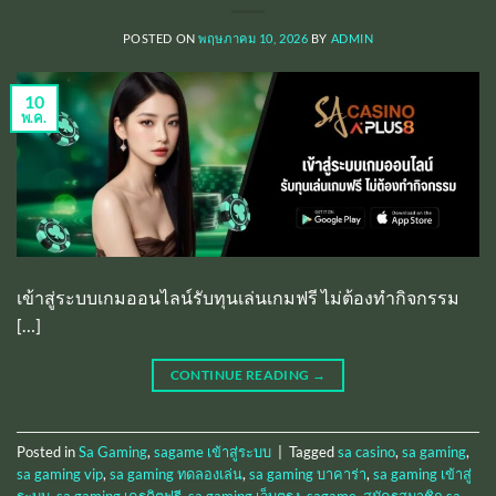
POSTED ON
พฤษภาคม 10, 2026
BY
ADMIN
10
พ.ค.
เข้าสู่ระบบเกมออนไลน์รับทุนเล่นเกมฟรี ไม่ต้องทำกิจกรรม
[…]
CONTINUE READING
→
Posted in
Sa Gaming
,
sagame เข้าสู่ระบบ
|
Tagged
sa casino
,
sa gaming
,
sa gaming vip
,
sa gaming ทดลองเล่น
,
sa gaming บาคาร่า
,
sa gaming เข้าสู่
ระบบ
,
sa gaming เครดิตฟรี
,
sa gaming เว็บตรง
,
sagame
,
สมัครสมาชิก sa