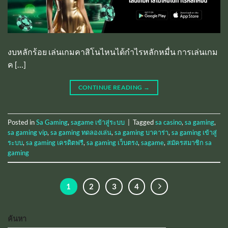
งบหลักร้อย เล่นเกมคาสิโนไหนได้กำไรหลักหมื่น การเล่นเกม
ค […]
CONTINUE READING
→
Posted in
Sa Gaming
,
sagame เข้าสู่ระบบ
|
Tagged
sa casino
,
sa gaming
,
sa gaming vip
,
sa gaming ทดลองเล่น
,
sa gaming บาคาร่า
,
sa gaming เข้าสู่
ระบบ
,
sa gaming เครดิตฟรี
,
sa gaming เว็บตรง
,
sagame
,
สมัครสมาชิก sa
gaming
1
2
3
4
ค้นหา