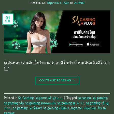
POSTED ON
มิถุนายน 1, 2026
BY
ADMIN
01
มิ.ย.
ผู้เล่นหลายคนมักตั้งคำถามว่าคาสิโนค่ายไหนเล่นแล้วมีโอกา
[…]
CONTINUE READING
→
Posted in
Sa Gaming
,
sagame เข้าสู่ระบบ
|
Tagged
sa casino
,
sa gaming
,
sa gaming vip
,
sa gaming ทดลองเล่น
,
sa gaming บาคาร่า
,
sa gaming เข้าสู่
ระบบ
,
sa gaming เครดิตฟรี
,
sa gaming เว็บตรง
,
sagame
,
สมัครสมาชิก sa
gaming