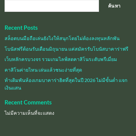
ค้นหา
Recent Posts
สล็อตบนมือถือเล่นยังไงให้สนุกโดยไม่ต้องลงทุนหลักพัน
โบนัสฟรีต้อนรับเดือนมิถุนายน แค่สมัครรับโบนัสบาคาร่าฟรี
เว็บหลักครบวงจร รวมเกมไลฟ์สดคาสิโนระดับพรีเมี่ยม
คาสิโนค่ายไหน เล่นแล้วชนะง่ายที่สุด
ท้าเดิมพันห้องเกมบาคาร่าฮิตที่สุดในปี 2026 ไม่มีขั้นต่ำ แจก
เงินแสน
Recent Comments
ไม่มีความเห็นที่จะแสดง