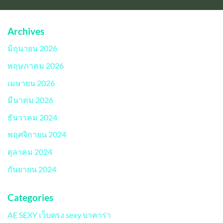
Archives
มิถุนายน 2026
พฤษภาคม 2026
เมษายน 2026
มีนาคม 2026
ธันวาคม 2024
พฤศจิกายน 2024
ตุลาคม 2024
กันยายน 2024
Categories
AE SEXY เว็บตรง sexy บาคาร่า