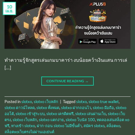
10
เม.ย.
ทำความรู้จักสูตรเล่นเกมบาคาร่า งบน้อยคว้าเงินแสน การเล่
[…]
CONTINUE READING
→
Posted in
slotxo
,
slotxo เว็บหลัก
|
Tagged
slotxo
,
slotxo true wallet
,
slotxo ดาวน์โหลด
,
slotxo ทั้งหมด
,
slotxo ฝากถอนไว
,
slotxo มือถือ
,
slotxo
ออโต้
,
slotxo เข้าสู่ระบบ
,
slotxo เครดิตฟรี
,
slotxo เล่นผ่านเว็บ
,
slotxo เว็บ
ตรง
,
slotxo เว็บหลัก
,
slotxo แตกง่าย
,
slotxo โบนัส 100
,
ทดลองเล่นสล็อต xo
ฟรี
,
ทางเข้า slotxo
,
ฝาก-ถอน slotxo ไม่มีขั้นต่ำ
,
สมัคร slotxo
,
สล็อตxo
,
สล็อตxoเว็บตรงไม่ผ่านเอเย่นต์