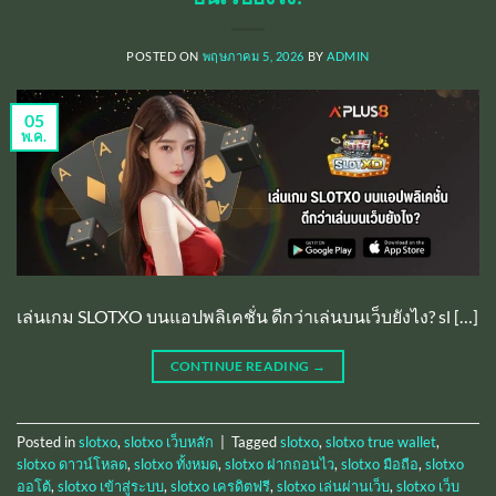
POSTED ON
พฤษภาคม 5, 2026
BY
ADMIN
05
พ.ค.
เล่นเกม SLOTXO บนแอปพลิเคชั่น ดีกว่าเล่นบนเว็บยังไง? sl […]
CONTINUE READING
→
Posted in
slotxo
,
slotxo เว็บหลัก
|
Tagged
slotxo
,
slotxo true wallet
,
slotxo ดาวน์โหลด
,
slotxo ทั้งหมด
,
slotxo ฝากถอนไว
,
slotxo มือถือ
,
slotxo
ออโต้
,
slotxo เข้าสู่ระบบ
,
slotxo เครดิตฟรี
,
slotxo เล่นผ่านเว็บ
,
slotxo เว็บ