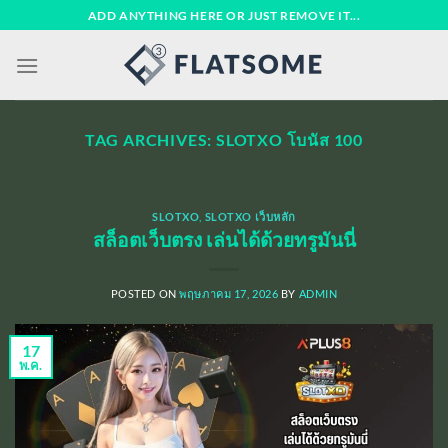
Skip
ADD ANYTHING HERE OR JUST REMOVE IT...
to
content
TAG ARCHIVES:
SLOTXO โบนัส 100
SLOTXO
,
SLOTXO เว็บหลัก
สล็อตเว็บตรง เล่นได้ด้วยทรูมันนี่
POSTED ON
พฤษภาคม 17, 2026
BY
ADMIN
17
พ.ค.