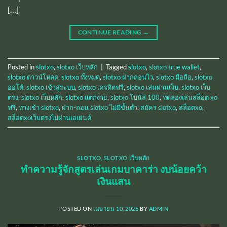
[…]
CONTINUE READING
→
Posted in
slotxo
,
slotxo เว็บหลัก
|
Tagged
slotxo
,
slotxo true wallet
,
slotxo ดาวน์โหลด
,
slotxo ทั้งหมด
,
slotxo ฝากถอนไว
,
slotxo มือถือ
,
slotxo
ออโต้
,
slotxo เข้าสู่ระบบ
,
slotxo เครดิตฟรี
,
slotxo เล่นผ่านเว็บ
,
slotxo เว็บ
ตรง
,
slotxo เว็บหลัก
,
slotxo แตกง่าย
,
slotxo โบนัส 100
,
ทดลองเล่นสล็อต xo
ฟรี
,
ทางเข้า slotxo
,
ฝาก-ถอน slotxo ไม่มีขั้นต่ำ
,
สมัคร slotxo
,
สล็อตxo
,
สล็อตxoเว็บตรงไม่ผ่านเอเย่นต์
SLOTXO
,
SLOTXO เว็บหลัก
ทำความรู้จักสูตรเล่นเกมบาคาร่า งบน้อยคว้า
เงินแสน
POSTED ON
เมษายน 10, 2026
BY
ADMIN