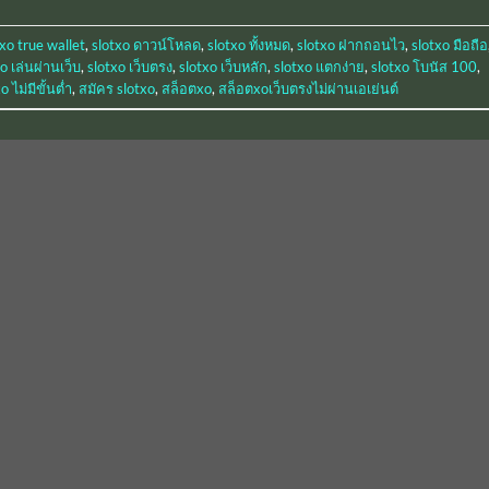
txo true wallet
,
slotxo ดาวน์โหลด
,
slotxo ทั้งหมด
,
slotxo ฝากถอนไว
,
slotxo มือถือ
o เล่นผ่านเว็บ
,
slotxo เว็บตรง
,
slotxo เว็บหลัก
,
slotxo แตกง่าย
,
slotxo โบนัส 100
,
ไม่มีขั้นต่ำ
,
สมัคร slotxo
,
สล็อตxo
,
สล็อตxoเว็บตรงไม่ผ่านเอเย่นต์
SLOTXO
,
SLOTXO เว็บหลัก
กมสล็อต XO ได้รับความนิยม
TED ON
เมษายน 26, 2026
BY
ADMIN
เหตุผลที่เกมสล็อต XO ได้รับความนิยม ค่ายเกม
slotxo ค่าย […]
CONTINUE READING
→