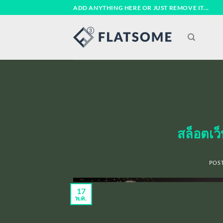
Skip
ADD ANYTHING HERE OR JUST REMOVE IT...
to
content
สล็อตเว็
POS
17
พ.ค.