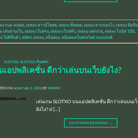
txo true wallet
,
slotxo ดาวน์โหลด
,
slotxo ทั้งหมด
,
slotxo ฝากถอนไว
,
slotxo มือถือ
o เล่นผ่านเว็บ
,
slotxo เว็บตรง
,
slotxo เว็บหลัก
,
slotxo แตกง่าย
,
slotxo โบนัส 100
,
ไม่มีขั้นต่ำ
,
สมัคร slotxo
,
สล็อตxo
,
สล็อตxoเว็บตรงไม่ผ่านเอเย่นต์
SLOTXO
,
SLOTXO เว็บหลัก
อปพลิเคชั่น ดีกว่าเล่นบนเว็บยังไง?
TED ON
พฤษภาคม 5, 2026
BY
ADMIN
เล่นเกม SLOTXO บนแอปพลิเคชั่น ดีกว่าเล่นบนเว
ยังไง? sl […]
CONTINUE READING
→