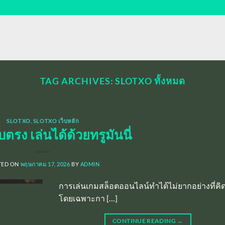
TAG ARCHIVES:
SLOTXO ทั้งหมด
SLOTXO
,
SLOTXO เว็บหลัก
บตรง เล่นได้ด้วยทรูมันนี่
TED ON
พฤษภาคม 17, 2026
BY
ADMIN
การเล่นเกมสล็อตออนไลน์ทำได้ไม่ยากอย่างที่คิ
โดยเฉพาะกา […]
CONTINUE READING
→