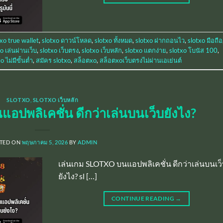
txo true wallet
,
slotxo ดาวน์โหลด
,
slotxo ทั้งหมด
,
slotxo ฝากถอนไว
,
slotxo มือถือ
o เล่นผ่านเว็บ
,
slotxo เว็บตรง
,
slotxo เว็บหลัก
,
slotxo แตกง่าย
,
slotxo โบนัส 100
,
ไม่มีขั้นต่ำ
,
สมัคร slotxo
,
สล็อตxo
,
สล็อตxoเว็บตรงไม่ผ่านเอเย่นต์
SLOTXO
,
SLOTXO เว็บหลัก
อปพลิเคชั่น ดีกว่าเล่นบนเว็บยังไง?
TED ON
พฤษภาคม 5, 2026
BY
ADMIN
เล่นเกม SLOTXO บนแอปพลิเคชั่น ดีกว่าเล่นบนเว
ยังไง? sl […]
CONTINUE READING
→