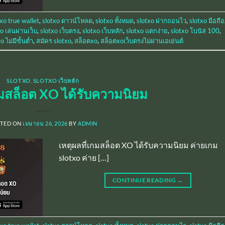
txo true wallet
,
slotxo ดาวน์โหลด
,
slotxo ทั้งหมด
,
slotxo ฝากถอนไว
,
slotxo มือถือ
o เล่นผ่านเว็บ
,
slotxo เว็บตรง
,
slotxo เว็บหลัก
,
slotxo แตกง่าย
,
slotxo โบนัส 100
,
ไม่มีขั้นต่ำ
,
สมัคร slotxo
,
สล็อตxo
,
สล็อตxoเว็บตรงไม่ผ่านเอเย่นต์
SLOTXO
,
SLOTXO เว็บหลัก
กมสล็อต XO ได้รับความนิยม
TED ON
เมษายน 26, 2026
BY
ADMIN
เหตุผลที่เกมสล็อต XO ได้รับความนิยม ค่ายเกม
slotxo ค่าย […]
CONTINUE READING
→