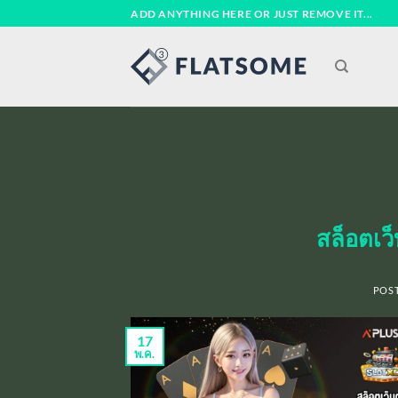
Skip
ADD ANYTHING HERE OR JUST REMOVE IT...
to
content
สล็อตเว็
POS
17
พ.ค.