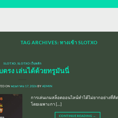
TAG ARCHIVES:
ทางเข้า SLOTXO
SLOTXO
,
SLOTXO เว็บหลัก
บตรง เล่นได้ด้วยทรูมันนี่
TED ON
พฤษภาคม 17, 2026
BY
ADMIN
การเล่นเกมสล็อตออนไลน์ทำได้ไม่ยากอย่างที่คิ
โดยเฉพาะกา […]
CONTINUE READING
→