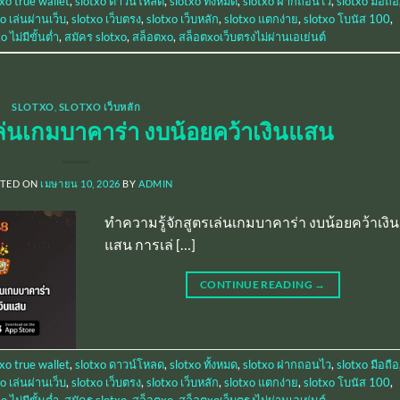
txo true wallet
,
slotxo ดาวน์โหลด
,
slotxo ทั้งหมด
,
slotxo ฝากถอนไว
,
slotxo มือถือ
o เล่นผ่านเว็บ
,
slotxo เว็บตรง
,
slotxo เว็บหลัก
,
slotxo แตกง่าย
,
slotxo โบนัส 100
,
ไม่มีขั้นต่ำ
,
สมัคร slotxo
,
สล็อตxo
,
สล็อตxoเว็บตรงไม่ผ่านเอเย่นต์
SLOTXO
,
SLOTXO เว็บหลัก
เล่นเกมบาคาร่า งบน้อยคว้าเงินแสน
TED ON
เมษายน 10, 2026
BY
ADMIN
ทำความรู้จักสูตรเล่นเกมบาคาร่า งบน้อยคว้าเงิน
แสน การเล่ […]
CONTINUE READING
→
txo true wallet
,
slotxo ดาวน์โหลด
,
slotxo ทั้งหมด
,
slotxo ฝากถอนไว
,
slotxo มือถือ
o เล่นผ่านเว็บ
,
slotxo เว็บตรง
,
slotxo เว็บหลัก
,
slotxo แตกง่าย
,
slotxo โบนัส 100
,