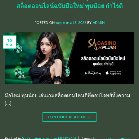
สล็อตออนไลน์ฉบับมือใหม่ ทุนน้อย กำไรดี
POSTED ON
พฤษภาคม 13, 2026
BY
ADMIN
13
พ.ค.
มือใหม่ ทุนน้อย เล่นเกมสล็อตเกมไหนดีที่ตอบโจทย์ทั้งความ
[…]
CONTINUE READING
→
Posted in
Sa Gaming
,
sagame เข้าสู่ระบบ
|
Tagged
sa casino
,
sa gaming
,