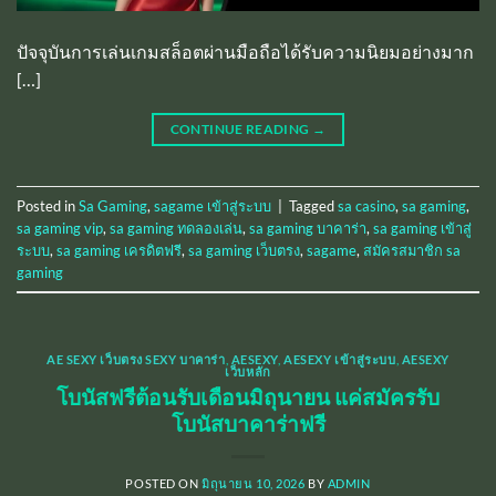
ปัจจุบันการเล่นเกมสล็อตผ่านมือถือได้รับความนิยมอย่างมาก
[…]
CONTINUE READING
→
Posted in
Sa Gaming
,
sagame เข้าสู่ระบบ
|
Tagged
sa casino
,
sa gaming
,
sa gaming vip
,
sa gaming ทดลองเล่น
,
sa gaming บาคาร่า
,
sa gaming เข้าสู่
ระบบ
,
sa gaming เครดิตฟรี
,
sa gaming เว็บตรง
,
sagame
,
สมัครสมาชิก sa
gaming
AE SEXY เว็บตรง SEXY บาคาร่า
,
AESEXY
,
AESEXY เข้าสู่ระบบ
,
AESEXY
เว็บหลัก
โบนัสฟรีต้อนรับเดือนมิถุนายน แค่สมัครรับ
โบนัสบาคาร่าฟรี
POSTED ON
มิถุนายน 10, 2026
BY
ADMIN