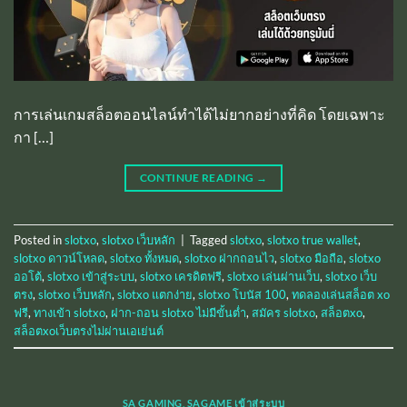
การเล่นเกมสล็อตออนไลน์ทำได้ไม่ยากอย่างที่คิด โดยเฉพาะ
กา […]
CONTINUE READING
→
Posted in
slotxo
,
slotxo เว็บหลัก
|
Tagged
slotxo
,
slotxo true wallet
,
slotxo ดาวน์โหลด
,
slotxo ทั้งหมด
,
slotxo ฝากถอนไว
,
slotxo มือถือ
,
slotxo
ออโต้
,
slotxo เข้าสู่ระบบ
,
slotxo เครดิตฟรี
,
slotxo เล่นผ่านเว็บ
,
slotxo เว็บ
ตรง
,
slotxo เว็บหลัก
,
slotxo แตกง่าย
,
slotxo โบนัส 100
,
ทดลองเล่นสล็อต xo
ฟรี
,
ทางเข้า slotxo
,
ฝาก-ถอน slotxo ไม่มีขั้นต่ำ
,
สมัคร slotxo
,
สล็อตxo
,
สล็อตxoเว็บตรงไม่ผ่านเอเย่นต์
SA GAMING
,
SAGAME เข้าสู่ระบบ