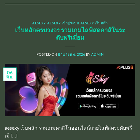
AESEXY
,
AESEXY เข้าสู่ระบบ
,
AESEXY เว็บหลัก
เว็บหลักครบวงจร รวมเกมไลฟ์สดคาสิโนระ
ดับพรีเมี่ยม
POSTED ON
มิถุนายน 6, 2026
BY
ADMIN
06
มิ.ย.
aesexy เว็บหลัก รวมเกมคาสิโนออนไลน์สายไลฟ์สดระดับพรี
เมี […]