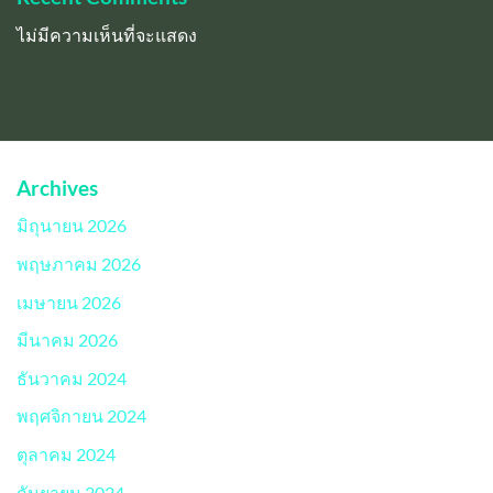
ไม่มีความเห็นที่จะแสดง
Archives
มิถุนายน 2026
พฤษภาคม 2026
เมษายน 2026
มีนาคม 2026
ธันวาคม 2024
พฤศจิกายน 2024
ตุลาคม 2024
กันยายน 2024