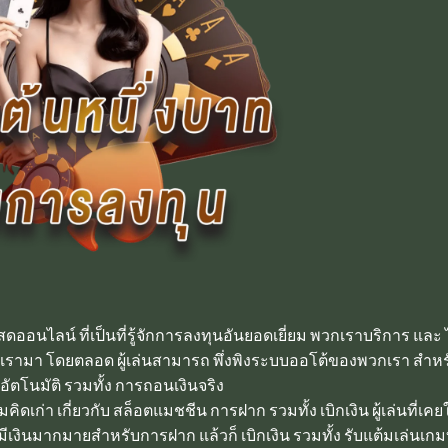
ออนไลน์ ที่เป็นที่รู้จักการลงทุนอันยอดเยี่ยม พวกเราบริการ และ 
วกเรามา โดยตลอด ผู้เล่นสามารถ พึ่งพิงระบบออโต้ของพวกเรา สำหร
 อัตโนมัติ รวมทั้ง การถอนเงินจริง
เก่า เกี่ยวกับ สล็อตแมชชีน การฝาก รวมทั้ง เบิกเงิน ผู้เล่นที่เคย
 มีเงินมากมายสำหรับการฝาก แล้วก็ เบิกเงิน รวมทั้ง รับแต้มเล่นเก