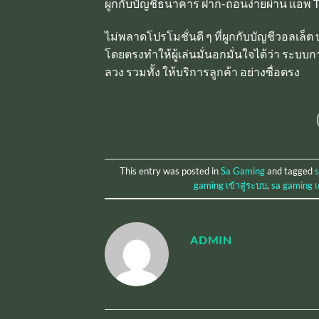
ผูกกับบัญชีธนาคาร ฝาก-ถอนง่ายผ่าน แอพ T
ไม่พลาดโปรโมชั่นดี ๆ ที่ผูกกับบัญชีวอลเล็ต
โดยตรงทำให้ผู้เล่นมั่นอกมั่นใจได้ว่า ระบบก
ลวง รวมทั้ง ให้บริการลูกค้า อย่างซื่อตรง
This entry was posted in
Sa Gaming
and tagged
s
gaming เข้าสู่ระบบ
,
sa gaming เ
ADMIN