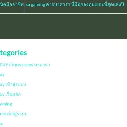
นิคมืออาชีพ
sa gaming ค่ายบาคาร่า ที่มีนักลงทุนเยอะที่สุดแห่งปี
tegories
EXY เว็บตรง sexy บาคาร่า
exy
xy เข้าสู่ระบบ
xy เว็บหลัก
Gaming
me เข้าสู่ระบบ
xo