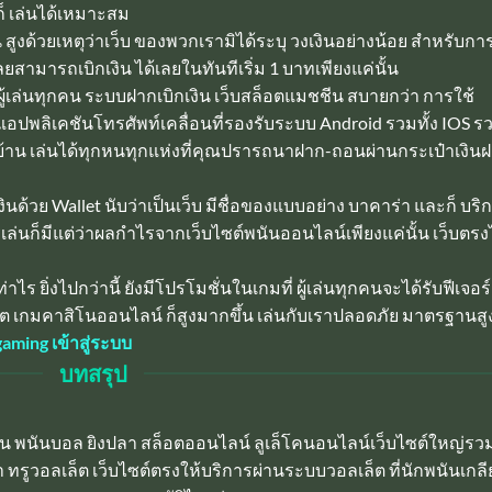
ก็ เล่นได้เหมาะสม
งทุน สูงด้วยเหตุว่าเว็บ ของพวกเรามิได้ระบุ วงเงินอย่างน้อย สำหรับกา
ลยสามารถเบิกเงิน ได้เลยในทันทีเริ่ม 1 บาทเพียงแค่นั้น
ารผู้เล่นทุกคน ระบบฝากเบิกเงิน เว็บสล็อตแมชชีน สบายกว่า การใช้
 แอปพลิเคชันโทรศัพท์เคลื่อนที่รองรับระบบ Android รวมทั้ง IOS ร
้าน เล่นได้ทุกหนทุกแห่งที่คุณปรารถนาฝาก-ถอนผ่านกระเป๋าเงิน
เงินด้วย Wallet นับว่าเป็นเว็บ มีชื่อของแบบอย่าง บาคาร่า และก็ บริ
เล่นก็มีแต่ว่าผลกำไรจากเว็บไซต์พนันออนไลน์เพียงแค่นั้น เว็บตรง
ร ยิ่งไปกว่านี้ ยังมีโปรโมชั่นในเกมที่ ผู้เล่นทุกคนจะได้รับฟีเจอร์
ต เกมคาสิโนออนไลน์ ก็สูงมากขึ้น เล่นกับเราปลอดภัย มาตรฐานสู
gaming เข้าสู่ระบบ
บทสรุป
ป็น พนันบอล ยิงปลา สล็อตออนไลน์ ลูเล็โคนอนไลน์เว็บไซต์ใหญ่รว
รา ทรูวอลเล็ต เว็บไซต์ตรงให้บริการผ่านระบบวอลเล็ต ที่นักพนันเกล