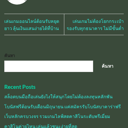
เล่นเกมออนไลน์ต้อนรับหยุด
เล่นเกมไม่ต้องโยกกระเป๋า
ยาว ลุ้นเงินแสนง่ายได้ที่บ้าน
รองรับทุกธนาคาร ไม่มีขั้นต่ำ
ค้นหา
ค้นหา
Recent Posts
สล็อตบนมือถือเล่นยังไงให้สนุกโดยไม่ต้องลงทุนหลักพัน
โบนัสฟรีต้อนรับเดือนมิถุนายน แค่สมัครรับโบนัสบาคาร่าฟรี
เว็บหลักครบวงจร รวมเกมไลฟ์สดคาสิโนระดับพรีเมี่ยม
คาสิโนค่ายไหน เล่นแล้วชนะง่ายที่สุด