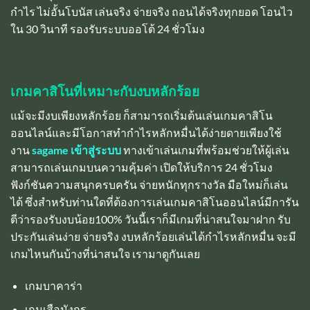
กำไร ไม่อั้นโบนัส เล่นจริง จ่ายจริง ถอนได้จริงทุกยอด โอนไว
ใน 30 วินาที รองรับระบบออโต้ 24 ชั่วโมง
เกมคาสิโนที่เหมาะกับงบหลักร้อย
แม้จะมีงบเพียงหลักร้อย ก็สามารถเริ่มต้นเล่นเกมคาสิโน
ออนไลน์และมีโอกาสทำกำไรหลักหมื่นได้ง่ายดายเพียงใช้
งาน
sagame เข้าสู่ระบบ
ทางเข้าเล่นเกมที่พร้อมช่วยให้ผู้เล่น
สามารถเล่นเกมบนความคุ้มค่า เปิดให้บริการ 24 ชั่วโมง
ฟังก์ชันความสนุกครบครัน จ่ายหนักทุกรางวัล มือใหม่ก็เล่น
ได้ ซึ่งสำหรับท่านใดที่ต้องการเล่นเกมคาสิโนออนไลน์มีการัน
ตีว่ารองรับงบน้อย100% วันนี้เราก็มีเกมที่น่าสนใจมาฝาก รับ
ประกันเล่นง่าย จ่ายจริง งบหลักร้อยเล่นได้กำไรหลักหมื่น จะมี
เกมไหนกันบ้างที่น่าสนใจ เรามาดูกันเลย
เกมบาคาร่า
เกมเสือมังกร